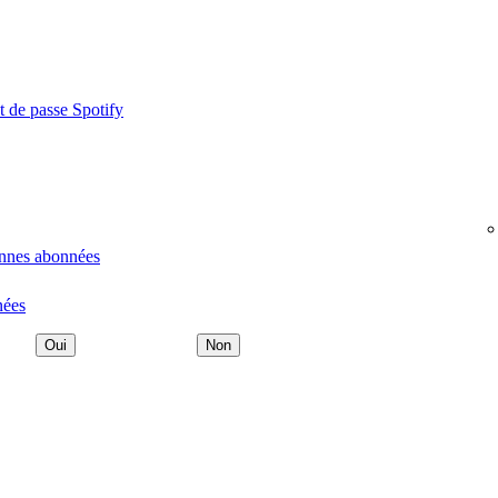
t de passe Spotify
onnes abonnées
nées
Oui
Non