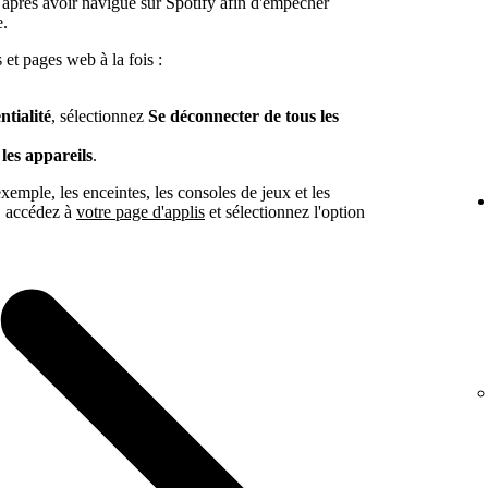
 après avoir navigué sur Spotify afin d'empêcher
e.
 et pages web à la fois :
ntialité
, sélectionnez
Se déconnecter de tous les
les appareils
.
exemple, les enceintes, les consoles de jeux et les
s, accédez à
votre page d'applis
et sélectionnez l'option