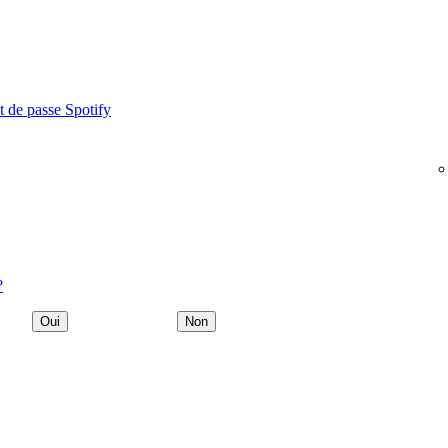
t de passe Spotify
?
Oui
Non