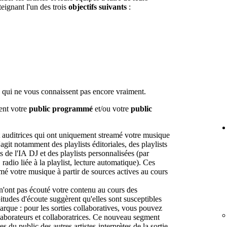
teignant l'un des trois
objectifs suivants
:
 qui ne vous connaissent pas encore vraiment.
lent votre
public programmé
et/ou votre
public
et auditrices qui ont uniquement streamé votre musique
agit notamment des playlists éditoriales, des playlists
s de l'IA DJ et des playlists personnalisées (par
adio liée à la playlist, lecture automatique). Ces
eamé votre musique à partir de sources actives au cours
n'ont pas écouté votre contenu au cours des
itudes d'écoute suggèrent qu'elles sont susceptibles
rque : pour les sorties collaboratives, vous pouvez
llaborateurs et collaboratrices. Ce nouveau segment
du public des autres artistes-interprètes de la sortie,