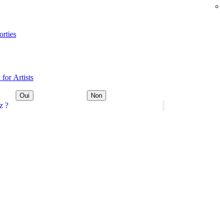
orties
 for Artists
Oui
Non
z ?