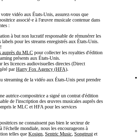
e votre vidéo aux États-Unis, assurez-vous que
ositrice associé·e à l'œuvre musicale contenue dans
ntes :
sation à but non lucratif responsable de rémunérer les
s labels pour les streams enregistrés aux États-Unis.
!
les auprès du MLC
pour collecter les royalties d'édition
reaming présents aux États-Unis.
r les licences audiovisuelles directes (Direct
géré par
Harry Fox Agency (HFA)
.
du streaming de la vidéo aux États-Unis peut prendre
ne autrice-compositrice a signé un contrat d'édition
sable de l'inscription des œuvres musicales auprès des
ompris le MLC et HFA pour les services
positrices ne connaissent pas bien le secteur de
es à l'échelle mondiale, nous les encourageons à
ition telles que
Kosign
,
Sentric Music
,
Songtrust
et