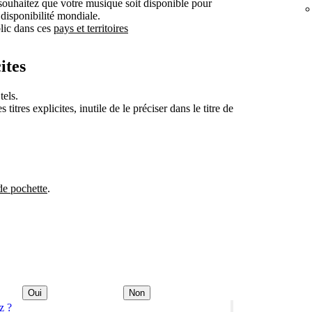
souhaitez que votre musique soit disponible pour
 disponibilité mondiale.
blic dans ces
pays et territoires
ites
tels.
itres explicites, inutile de le préciser dans le titre de
de pochette
.
Oui
Non
z ?