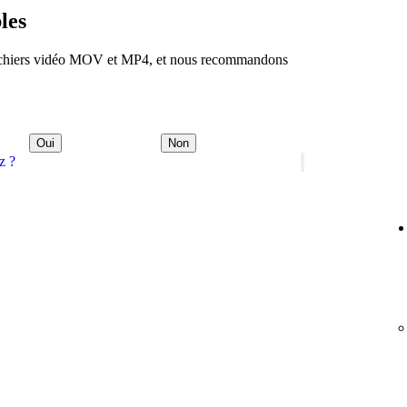
les
 fichiers vidéo MOV et MP4, et nous recommandons
Oui
Non
z ?