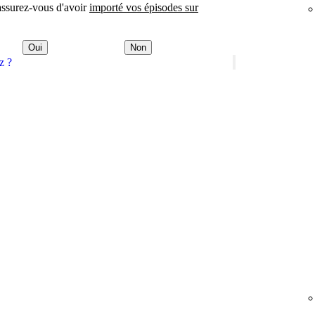
 assurez-vous d'avoir
importé vos épisodes sur
Oui
Non
z ?