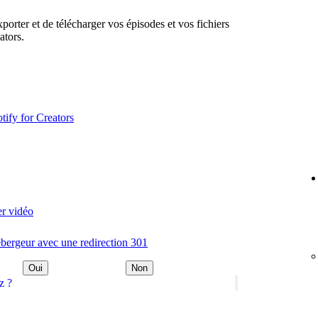
xporter et de télécharger vos épisodes et vos fichiers
ators.
tify for Creators
er vidéo
ébergeur avec une redirection 301
Oui
Non
z ?