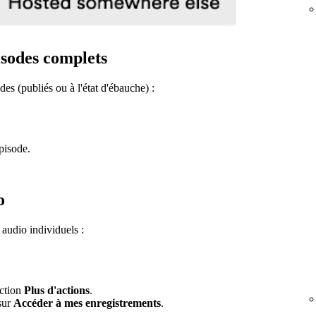
isodes complets
des (publiés ou à l'état d'ébauche) :
épisode.
o
 audio individuels :
ection
Plus d'actions
.
 sur
Accéder à mes enregistrements
.