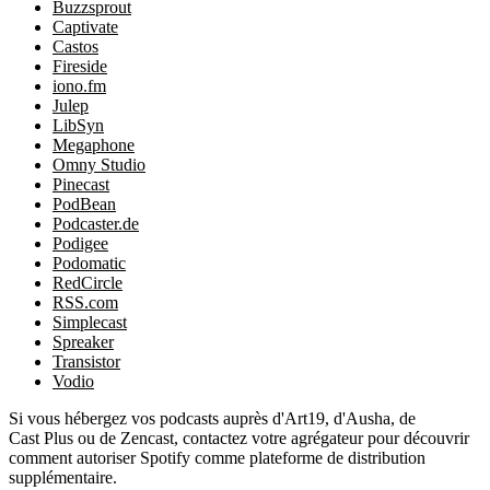
Buzzsprout
Captivate
Castos
Fireside
iono.fm
Julep
LibSyn
Megaphone
Omny Studio
Pinecast
PodBean
Podcaster.de
Podigee
Podomatic
RedCircle
RSS.com
Simplecast
Spreaker
Transistor
Vodio
Si vous hébergez vos podcasts auprès d'Art19, d'Ausha, de
Cast Plus ou de Zencast, contactez votre agrégateur pour découvrir
comment autoriser Spotify comme plateforme de distribution
supplémentaire.