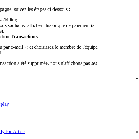
agne, suivez les étapes ci-dessous :
/c/billing
.
ous souhaitez afficher l'historique de paiement (si
s).
ection
Transactions
.
 par e-mail ») et choisissez le membre de l'équipe
l.
ransaction a été supprimée, nous n'affichons pas ses
splay
fy for Artists