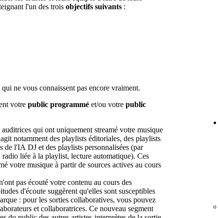
teignant l'un des trois
objectifs suivants
:
 qui ne vous connaissent pas encore vraiment.
lent votre
public programmé
et/ou votre
public
et auditrices qui ont uniquement streamé votre musique
agit notamment des playlists éditoriales, des playlists
s de l'IA DJ et des playlists personnalisées (par
adio liée à la playlist, lecture automatique). Ces
eamé votre musique à partir de sources actives au cours
n'ont pas écouté votre contenu au cours des
itudes d'écoute suggèrent qu'elles sont susceptibles
rque : pour les sorties collaboratives, vous pouvez
llaborateurs et collaboratrices. Ce nouveau segment
du public des autres artistes-interprètes de la sortie,