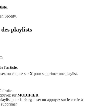
tiste
.
en Spotify.
des playlists
om
.
de l'artiste
.
iser, ou cliquez sur
X
pour supprimer une playlist.
à droite.
appuyez sur
MODIFIER
.
aylist pour la réorganiser ou appuyez sur le cercle à
 supprimer.