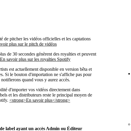
 de pitcher les vidéos officielles et les captations
voir plus sur le pitch de vidéos
plus de 30 secondes génèrent des royalties et peuvent
En savoir plus sur les royalties Spotify
ists est actuellement disponible en version bêta et
tes. Si le bouton d'importation ne s'affiche pas pour
 notifierons quand vous y aurez accès.
ilité d'importer vos vidéos directement dans
abels et les distributeurs reste le principal moyen de
otify.
<strong>En savoir plus</strong>
t de label ayant un accès Admin ou Éditeur