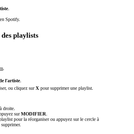
tiste
.
en Spotify.
des playlists
om
.
de l'artiste
.
iser, ou cliquez sur
X
pour supprimer une playlist.
à droite.
appuyez sur
MODIFIER
.
aylist pour la réorganiser ou appuyez sur le cercle à
 supprimer.