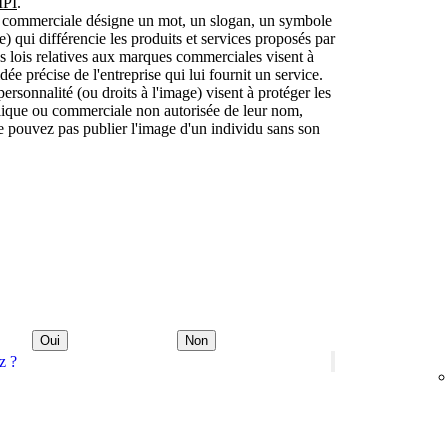
MPI
.
 commerciale désigne un mot, un slogan, un symbole
 qui différencie les produits et services proposés par
les lois relatives aux marques commerciales visent à
e précise de l'entreprise qui lui fournit un service.
 personnalité (ou droits à l'image) visent à protéger les
ublique ou commerciale non autorisée de leur nom,
e pouvez pas publier l'image d'un individu sans son
Oui
Non
z ?