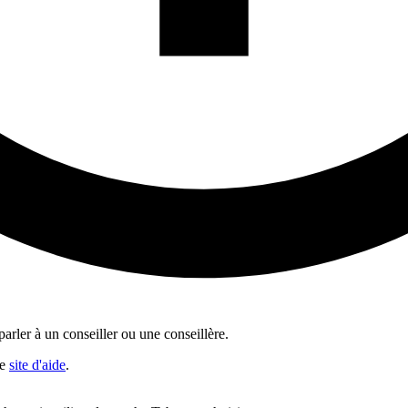
rler à un conseiller ou une conseillère.
re
site d'aide
.