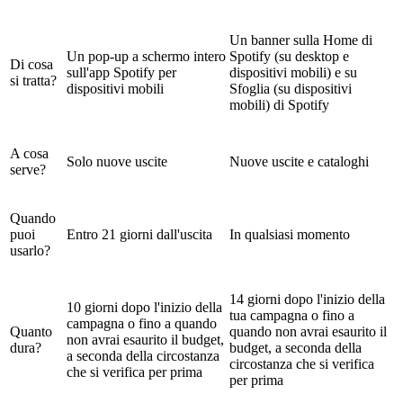
Un banner sulla Home di
Un pop-up a schermo intero
Spotify (su desktop e
Di cosa
sull'app Spotify per
dispositivi mobili) e su
si tratta?
dispositivi mobili
Sfoglia (su dispositivi
mobili) di Spotify
A cosa
Solo nuove uscite
Nuove uscite e cataloghi
serve?
Quando
puoi
Entro 21 giorni dall'uscita
In qualsiasi momento
usarlo?
14 giorni dopo l'inizio della
10 giorni dopo l'inizio della
tua campagna o fino a
campagna o fino a quando
Quanto
quando non avrai esaurito il
non avrai esaurito il budget,
dura?
budget, a seconda della
a seconda della circostanza
circostanza che si verifica
che si verifica per prima
per prima