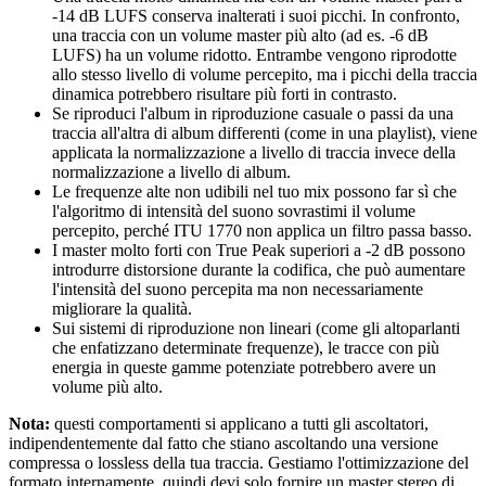
-14 dB LUFS conserva inalterati i suoi picchi. In confronto,
una traccia con un volume master più alto (ad es. -6 dB
LUFS) ha un volume ridotto. Entrambe vengono riprodotte
allo stesso livello di volume percepito, ma i picchi della traccia
dinamica potrebbero risultare più forti in contrasto.
Se riproduci l'album in riproduzione casuale o passi da una
traccia all'altra di album differenti (come in una playlist), viene
applicata la normalizzazione a livello di traccia invece della
normalizzazione a livello di album.
Le frequenze alte non udibili nel tuo mix possono far sì che
l'algoritmo di intensità del suono sovrastimi il volume
percepito, perché ITU 1770 non applica un filtro passa basso.
I master molto forti con True Peak superiori a -2 dB possono
introdurre distorsione durante la codifica, che può aumentare
l'intensità del suono percepita ma non necessariamente
migliorare la qualità.
Sui sistemi di riproduzione non lineari (come gli altoparlanti
che enfatizzano determinate frequenze), le tracce con più
energia in queste gamme potenziate potrebbero avere un
volume più alto.
Nota:
questi comportamenti si applicano a tutti gli ascoltatori,
indipendentemente dal fatto che stiano ascoltando una versione
compressa o lossless della tua traccia. Gestiamo l'ottimizzazione del
formato internamente, quindi devi solo fornire un master stereo di