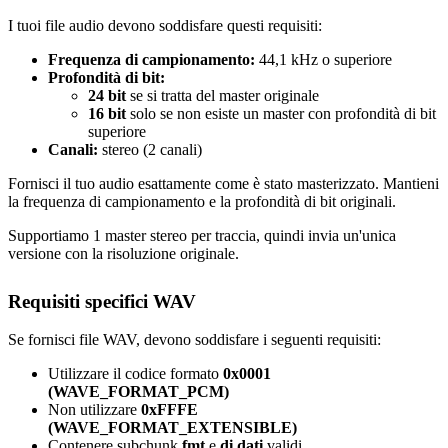
I tuoi file audio devono soddisfare questi requisiti:
Frequenza di campionamento:
44,1 kHz o superiore
Profondità di bit:
24 bit
se si tratta del master originale
16 bit
solo se non esiste un master con profondità di bit
superiore
Canali:
stereo (2 canali)
Fornisci il tuo audio esattamente come è stato masterizzato. Mantieni
la frequenza di campionamento e la profondità di bit originali.
Supportiamo 1 master stereo per traccia, quindi invia un'unica
versione con la risoluzione originale.
Requisiti specifici WAV
Se fornisci file WAV, devono soddisfare i seguenti requisiti:
Utilizzare il codice formato
0x0001
(WAVE_FORMAT_PCM)
Non utilizzare
0xFFFE
(WAVE_FORMAT_EXTENSIBLE)
Contenere subchunk
fmt
e
di dati
validi