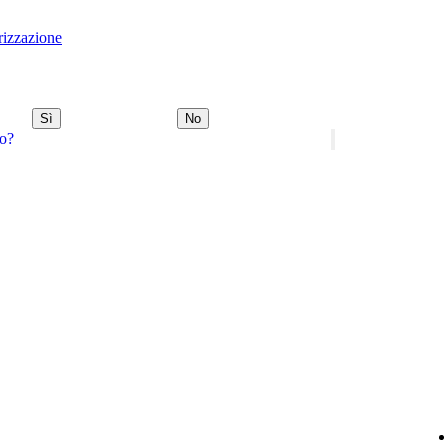
rizzazione
Sì
No
do?