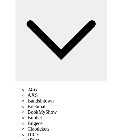
24tix
AXS
Bandsintown
Biletinial
BookMyShow
Bubilet
Bugece
Ciaotickets
DICE