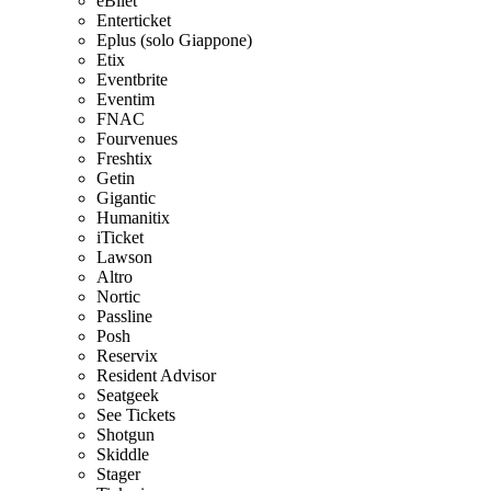
eBilet
Enterticket
Eplus (solo Giappone)
Etix
Eventbrite
Eventim
FNAC
Fourvenues
Freshtix
Getin
Gigantic
Humanitix
iTicket
Lawson
Altro
Nortic
Passline
Posh
Reservix
Resident Advisor
Seatgeek
See Tickets
Shotgun
Skiddle
Stager