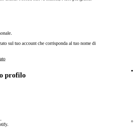
sonale.
ato sul tuo account che corrisponda al tuo nome di
ato
o profilo
a
.
tify.