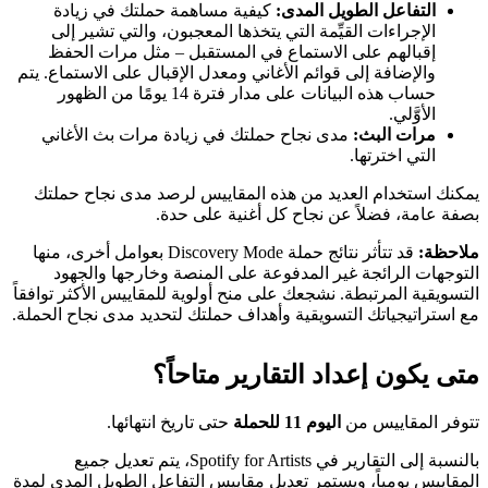
التفاعل الطويل المدى:
كيفية مساهمة حملتك في زيادة
الإجراءات القيِّمة التي يتخذها المعجبون، والتي تشير إلى
إقبالهم على الاستماع في المستقبل – مثل مرات الحفظ
والإضافة إلى قوائم الأغاني ومعدل الإقبال على الاستماع. يتم
حساب هذه البيانات على مدار فترة 14 يومًا من الظهور
الأوَّلي.
مرات البث:
مدى نجاح حملتك في زيادة مرات بث الأغاني
التي اخترتها.
يمكنك استخدام العديد من هذه المقاييس لرصد مدى نجاح حملتك
بصفة عامة، فضلاً عن نجاح كل أغنية على حدة.
ملاحظة:
قد تتأثر نتائج حملة Discovery Mode بعوامل أخرى، منها
التوجهات الرائجة غير المدفوعة على المنصة وخارجها والجهود
التسويقية المرتبطة. نشجعك على منح أولوية للمقاييس الأكثر توافقاً
مع استراتيجياتك التسويقية وأهداف حملتك لتحديد مدى نجاح الحملة.
متى يكون إعداد التقارير متاحاً؟
تتوفر المقاييس من
اليوم 11 للحملة
حتى تاريخ انتهائها.
بالنسبة إلى التقارير في Spotify for Artists، يتم تعديل جميع
المقاييس يومياً، ويستمر تعديل مقاييس التفاعل الطويل المدى لمدة