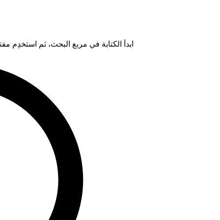
ابدأ الكتابة في مربع البحث، ثم استخدِم مفتاح "Tab" لتحديد خيار من ال