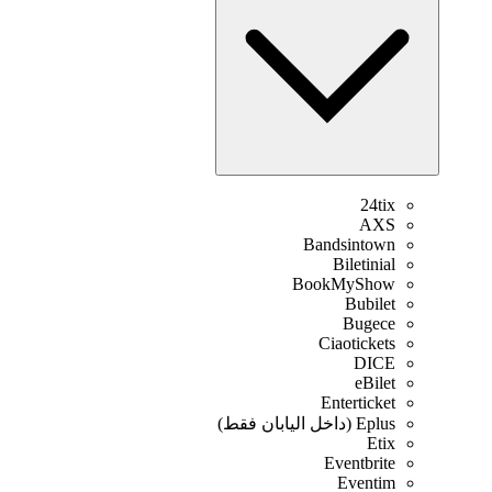
24tix
AXS
Bandsintown
Biletinial
BookMyShow
Bubilet
Bugece
Ciaotickets
DICE
eBilet
Enterticket
Eplus (داخل اليابان فقط)
Etix
Eventbrite
Eventim