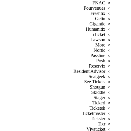
FNAC
Fourvenues
Freshtix
Getin
Gigantic
Humanitix
iTicket
Lawson
More
Nortic
Passline
Posh
Reservix
Resident Advisor
Seatgeek
See Tickets
Shotgun
Skiddle
Stager
Tickeri
Ticketek
Ticketmaster
Tickster
Tixr
Vivaticket