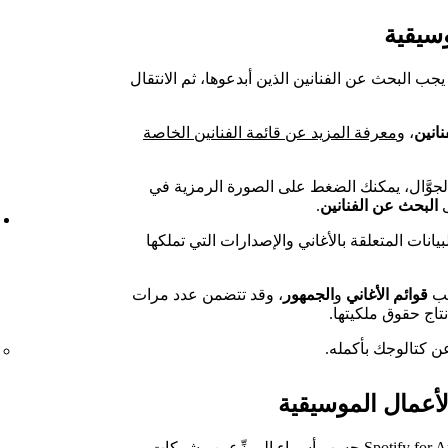
سيقية
جب البحث عن الفنانين الذين أبدعوها، ثم الانتقال
نانين
، و
معرفة المزيد عن قائمة الفنانين الخاصة
Spotify for Artists على الجوَّال، يمكنك الضغط على الصورة الرمزية في
ى
البحث عن الفنانين
.
يانات المتعلقة بالأغاني والإصدارات التي تملكها
ويب
قوائم الأغاني
و
الجمهور
، وقد تتضمن عدد مرات
نتاج حقوق ملكيتها.
عن كتالوجك بأكمله.
 الأعمال الموسيقية
يتم تصميم الكتالوج الذي يظهر لك في Spotify for Artists حسب أسماء الموزِّعين وشركات