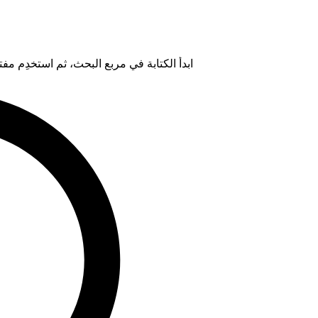
ابدأ الكتابة في مربع البحث، ثم استخدِم مفتاح "Tab" لتحديد خيار من ال