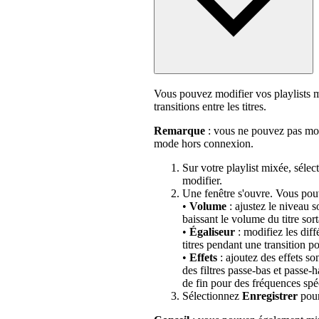
Vous pouvez modifier vos playlists m
transitions entre les titres.
Remarque
: vous ne pouvez pas modif
mode hors connexion.
Sur votre playlist mixée, sélec
modifier.
Une fenêtre s'ouvre. Vous pouv
•
Volume
: ajustez le niveau s
baissant le volume du titre sort
•
Égaliseur
: modifiez les dif
titres pendant une transition 
•
Effets
: ajoutez des effets so
des filtres passe-bas et passe
de fin pour des fréquences spé
Sélectionnez
Enregistrer
pour