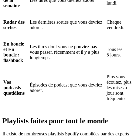
de la
Des titres que vous devriez adorer.
lundi.
semaine
Radar des
Les dernières sorties que vous devriez
Chaque
sorties
adorer.
vendredi.
En boucle
Les titres dont vous ne pouviez pas
et En
Tous les
vous passer, récemment et il y a plus
boucle :
5 jours.
longtemps.
flashback
Plus vous
Vos
écoutez, plus
Épisodes de podcast que vous devriez
podcasts
les mises à
adorer.
quotidiens
jour sont
fréquentes.
Playlists faites pour tout le monde
Il existe de nombreuses playlists Spotify compilées par des experts