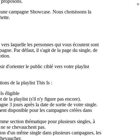
s proposons.
d'une campagne Showcase. Nous choisissons la
hette.
vers laquelle les personnes qui vous écoutent sont
agne. Par défaut, il s'agit de la page du single, de
otion.
 d'orienter le public ciblé vers votre playlist
ions de la playlist This Is :
Is éligible
de la playlist (s'il n'y figure pas encore).
e 3 jours après la date de sortie de votre single.
ment disponible pour les campagnes créées dans
omme section thématique pour plusieurs singles, à
 ne se chevauchent pas.
tion d'un même single dans plusieurs campagnes, les
chevaucher.