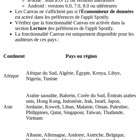
iPhone : sous iOS 12 ou versions ultérieures
Android : versions 6.0, 7.0, 8.0 ou ultérieures
Les Canvas ne s'affichent pas si l'
Économiseur de données
est activé dans les préférences de l'appli Spotify.
Vérifiez que la fonctionnalité Canvas est activée dans la
section
Lecture
des préférences de l'appli Spotify.
La fonctionnalité Canvas est uniquement disponible pour les
auditeurs de ces pays :
Continent
Pays ou région
Afrique du Sud, Algérie, Égypte, Kenya, Libye,
Afrique
Nigeria, Tunisie
Arabie saoudite, Bahreïn, Corée du Sud, Émirats arabes
unis, Hong Kong, Indonésie, Irak, Israël, Japon,
Asie
Jordanie, Koweït, Liban, Malaisie, Oman, Palestine,
Philippines, Qatar, Singapour, Taïwan, Thaïlande,
Vietnam
Albanie, Allemagne, Andorre, Autriche, Belgique,