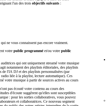
teignant l'un des trois
objectifs suivants
:
 qui ne vous connaissent pas encore vraiment.
lent votre
public programmé
et/ou votre
public
et auditrices qui ont uniquement streamé votre musique
agit notamment des playlists éditoriales, des playlists
s de l'IA DJ et des playlists personnalisées (par
adio liée à la playlist, lecture automatique). Ces
eamé votre musique à partir de sources actives au cours
n'ont pas écouté votre contenu au cours des
itudes d'écoute suggèrent qu'elles sont susceptibles
rque : pour les sorties collaboratives, vous pouvez
llaborateurs et collaboratrices. Ce nouveau segment
du public des autres artistes-interprètes de la sortie,