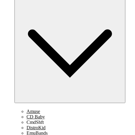
Amuse
CD Baby
CmdShft
DistroKid
EmuBands