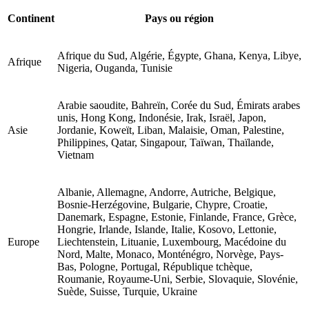
Continent
Pays ou région
Afrique du Sud, Algérie, Égypte, Ghana, Kenya, Libye,
Afrique
Nigeria, Ouganda, Tunisie
Arabie saoudite, Bahreïn, Corée du Sud, Émirats arabes
unis, Hong Kong, Indonésie, Irak, Israël, Japon,
Asie
Jordanie, Koweït, Liban, Malaisie, Oman, Palestine,
Philippines, Qatar, Singapour, Taïwan, Thaïlande,
Vietnam
Albanie, Allemagne, Andorre, Autriche, Belgique,
Bosnie-Herzégovine, Bulgarie, Chypre, Croatie,
Danemark, Espagne, Estonie, Finlande, France, Grèce,
Hongrie, Irlande, Islande, Italie, Kosovo, Lettonie,
Europe
Liechtenstein, Lituanie, Luxembourg, Macédoine du
Nord, Malte, Monaco, Monténégro, Norvège, Pays-
Bas, Pologne, Portugal, République tchèque,
Roumanie, Royaume-Uni, Serbie, Slovaquie, Slovénie,
Suède, Suisse, Turquie, Ukraine