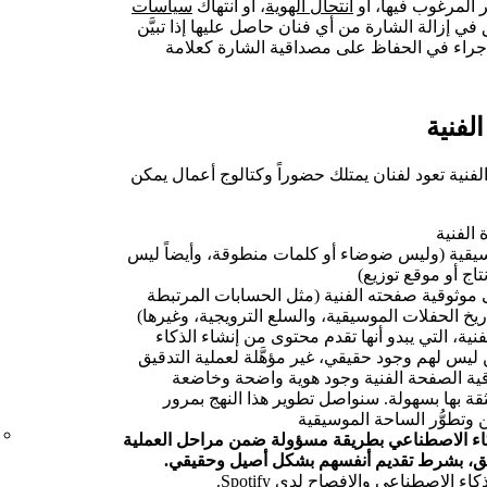
 المرغوب فيها، أو
انتحال الهوية
، أو انتهاك
سياسات
الحق في إزالة الشارة من أي فنان حاصل عليها إذا تبيَّن
 الإجراء في الحفاظ على مصداقية الشارة كعلامة
لفنية
فنية تعود لفنان يمتلك حضوراً وكتالوج أعمال يمكن
الفنية
يقية (وليس ضوضاء أو كلمات منطوقة، وأيضاً ليس
تاج أو موقع توزيع)
 موثوقية صفحته الفنية (مثل الحسابات المرتبطة
يخ الحفلات الموسيقية، والسلع الترويجية، وغيرها)
ة، التي يبدو أنها تقدم محتوى من إنشاء الذكاء
ن ليس لهم وجود حقيقي، غير مؤهَّلة لعملية التدقيق
قية الصفحة الفنية وجود هوية واضحة وخاضعة
قة بها بسهولة. سنواصل تطوير هذا النهج بمرور
وتطوُّر الساحة الموسيقية
ذكاء الاصطناعي بطريقة مسؤولة ضمن مراحل العملية
وثيق، بشرط تقديم أنفسهم بشكل أصيل وحقيقي.
الاصطناعي والإفصاح لدى Spotify.