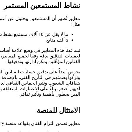
نشاط المستمعين المستمر
معايير تُظهر أن المستمعين يبحثون عن أع
مثل:
ما لا يقل عن 10 آلاف مستمع نشط شهرياً لمدة 3 أشهر متتالية
≥ ألف متابع
لعمليات التدقيق بدقة وفقاً لجميع المعاي
الفنانين المؤهَّلين يمكن إدارتها وتدقيقها.
نحرص أيضاً على تدقيق حسابات الفنانين الذ
وتركوا بصمتهم في التاريخ الفني، بالإضافة إلى
بثقافات الشعوب وتثير الحماس الثقافي لدى 
لديهم أصغر. بناءً على الاعتبارات المتعلقة 
الذين يحظون بأهمية وتأثير ثقافي.
الامتثال للمنصة
معايير تضمن التزام الفنان بقواعد منصة Spotify، ومنها: