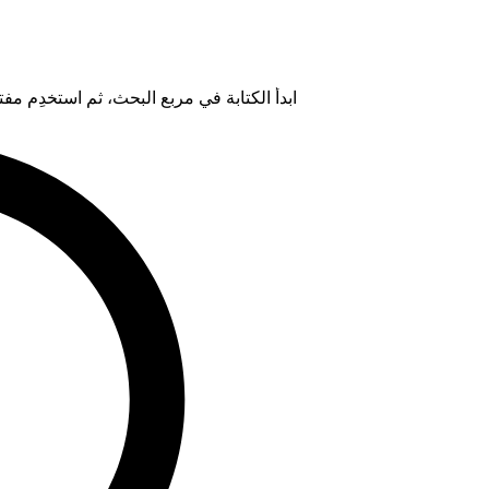
ابدأ الكتابة في مربع البحث، ثم استخدِم مفتاح "Tab" لتحديد خيار من ال