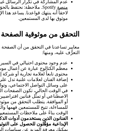
عدم المشاركة في تكرار الرسائل غير
منصة
Spotify. ملاحظة: نحتفظ ب
لاحقاً أنه ينتهك قواعدنا. يساعد هذا
موثوق بها لدى المستمعين.
التحقق من موثوقية الصفحة ا
معايير تساعدنا في التحقق من أن الصفحة ال
التعرُّف عليه، ومنها:
عدم وجود محتوى احتيالي في السيرة 
معظم الكتالوج عبارة عن أعمال موس
محتوى تابعاً لعلامة تجارية أو شركة إن
إضافة الفنان لعلامات علنية تدل على
على وسائل التواصل الاجتماعي، وتوار
في الوقت الحالي، تكون الصفحات الفني
الاصطناعي أو تمثِّل فنانين افتراضيي
أو الموافقة. يتطلب التحقق من موثو
للمساءلة، تتيح للمستمعين فهمها والث
الوقت بناءً على ملاحظات المستمعين 
الفنانون الذين يستخدمون أدوات ال
الإبداعية مؤهَّلون للحصول على الت
يمكنك
معرفة المزيد
عن سياسات الذكاء 