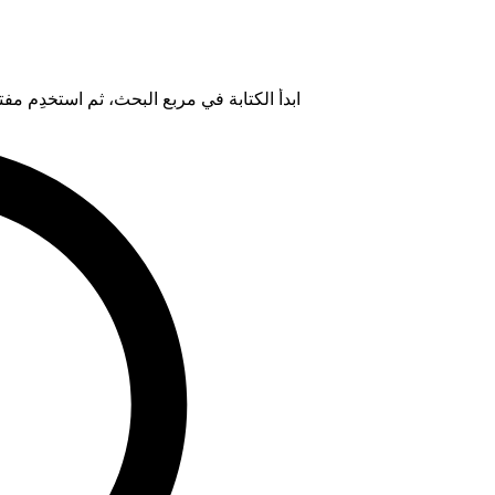
ابدأ الكتابة في مربع البحث، ثم استخدِم مفتاح "Tab" لتحديد خيار من ال