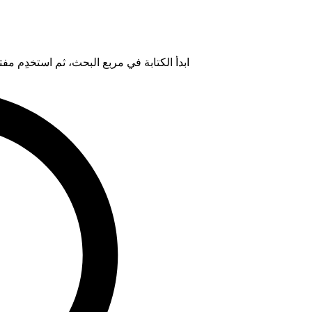
ابدأ الكتابة في مربع البحث، ثم استخدِم مفتاح "Tab" لتحديد خيار من ال