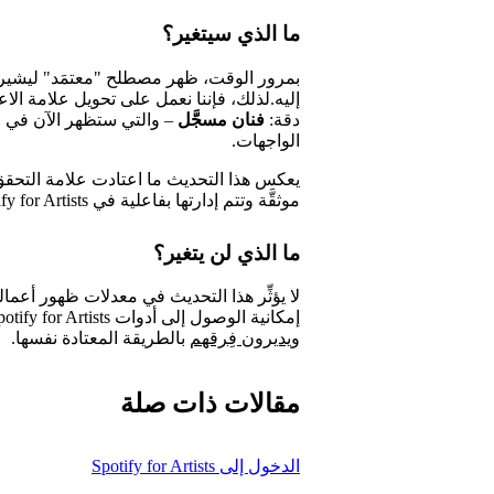
ما الذي سيتغير؟
بمرور الوقت، ظهر مصطلح "معتمَد" ليشير إ
إليه.لذلك، فإننا نعمل على تحويل علامة الاعت
دقة:
فنان مسجَّل
– والتي ستظهر الآن في 
الواجهات.
يعكس هذا التحديث ما اعتادت علامة التحقق أن
موثقَّة وتتم إدارتها بفاعلية في Spotify for Artists.
ما الذي لن يتغير؟
لا يؤثِّر هذا التحديث في معدلات ظهور أعمالك
إمكانية الوصول إلى أدوات Spotify for Artists. سيظل الفنانون
ويديرون فِرقهم
بالطريقة المعتادة نفسها.
مقالات ذات صلة
الدخول إلى Spotify for Artists