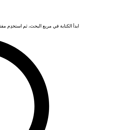
ابدأ الكتابة في مربع البحث، ثم استخدِم مفتاح "Tab" لتحديد خيار من ال