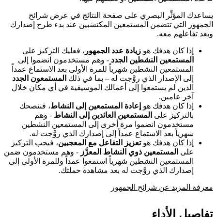
يساعدك المؤثِّر البصري على صفحة النتائج في عرض شرائح
الجمهور التي تتضمن المستمعين المكتسَبين عند بدء طرح إصدارك
وبعد تفاعلهم معه.
إذا كان هدفك هو
زيادة عدد الجمهور
، فعليك التركيز على
المستمعين النشطين الجدد
- وهم مستخدمون انضموا إلى
المستمعين النشطين شهرياً للمرة الأولى بعد الاستماع عمداً
إلى الإصدار الذي روَّجت له – بما في ذلك
المستمعون الجدد
الذين لم يستمعوا إلى أعمالك الموسيقية في أي مكان خلال
آخر عامين.
إذا كان هدفك هو
إعادة المستمعين إلى النشاط
، فننصحك
بالتركيز على
المستمعين العائدين إلى النشاط
- وهم
مستخدمون انضموا مرة أخرى إلى المستمعين النشطين
شهرياً بعد الاستماع عمداً إلى إصدارك الذي روَّجت له.
إذا كان هدفك هو
تعزيز التفاعل مع المعجبين
، فيجب التركيز
على
المستمعين ذوي النشاط المعزَّز
- وهم مستخدمون ضمن
المستمعين النشطين شهرياً استمعوا عمداً وللمرة الأولى إلى
إصدارك الذي روَّجت له بعد مشاهدة حملتك.
معرفة المزيد عن شرائح الجمهور
تفاصيل الأداء