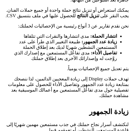
يمكنك استعراض أو تنزيل نتائج حملة واحدة أو جميع حملات الفنان.
يجب النقر على
تنزيل النتائج
للحصول عليها في ملف بتنسيق CSV.
نحن نقدم تقارير عن 3 أنواع رئيسية من الإحصائيات لحملتك:
انتشار الحملة:
مدى انتشارها والنقرات التي تتلقاها
زيادة عدد الجمهور:
طبيعة التغيير الذي طرأ على عدد
المستمعين النشطين شهريًا لديك بعد إطلاق الحملة
تفاصيل الأداء:
مدى تفاعُل المستمعين مع إصدارك الذي
روَّجت له وإصداراتك الأخرى بعد إطلاق حملتك
يتم تعديل جميع الإحصائيات يومياً.
تهدف حملات Display إلى زيادة المعجبين الدائمين، لذا ننصحك
بمتابعة زيادة عدد الجمهور وتفاصيل الأداء للحصول على معلومات
تفصيلية حول مدى تفاعُل المستمعين مع أعمالك الموسيقية بعد
مشاهدة حملتك.
زيادة الجمهور
لنكتشف أسرار نجاح حملتك في جذب مستمعين مهمين شهريًا إلى
قاعدة المستمعين النشطين أو تعمقهم فيها.