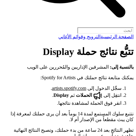
الصفحة الرئيسية
الترويج وقوائم الأغاني
تتبُّع نتائج حملة Display
بالنسبة إلى:
المشرفين الإداريين والمُحررين على الويب
يمكنك متابعة نتائج حملتك في Spotify for Artists:
سجِّل الدخول إلى
artists.spotify.com
.
انتقِل إلى
الحملات
ثم
Display
.
انقر فوق الحملة لمشاهدة نتائجها.
نتتبع سلوك المستمع لمدة 14 يوماً بعد أن يرى حملتك لمعرفة إذا
كان يبث مقطعاً من الإصدار أم لا.
تظهر النتائج بعد 24 ساعة من بدء حملتك، وتصبح النتائج النهائية
جاهزة بعد أسبوعين من انتهائها.