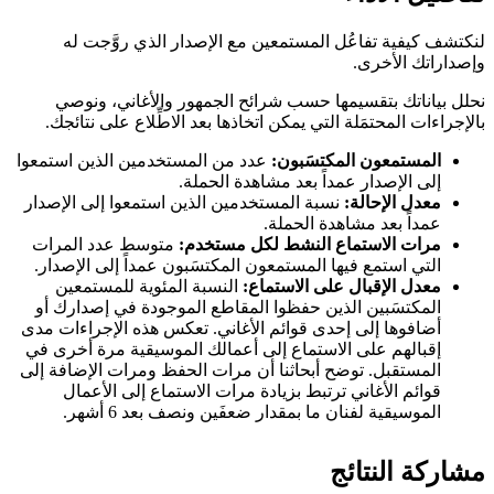
لنكتشف كيفية تفاعُل المستمعين مع الإصدار الذي روَّجت له
وإصداراتك الأخرى.
نحلل بياناتك بتقسيمها حسب شرائح الجمهور والأغاني، ونوصي
بالإجراءات المحتمَلة التي يمكن اتخاذها بعد الاطِّلاع على نتائجك.
المستمعون المكتسَبون:
عدد من المستخدمين الذين استمعوا
إلى الإصدار عمداً بعد مشاهدة الحملة.
معدل الإحالة:
نسبة المستخدمين الذين استمعوا إلى الإصدار
عمداً بعد مشاهدة الحملة.
مرات الاستماع النشط لكل مستخدم:
متوسط عدد المرات
التي استمع فيها المستمعون المكتسَبون عمداً إلى الإصدار.
معدل الإقبال على الاستماع:
النسبة المئوية للمستمعين
المكتسَبين الذين حفظوا المقاطع الموجودة في إصدارك أو
أضافوها إلى إحدى قوائم الأغاني. تعكس هذه الإجراءات مدى
إقبالهم على الاستماع إلى أعمالك الموسيقية مرة أخرى في
المستقبل. توضح أبحاثنا أن مرات الحفظ ومرات الإضافة إلى
قوائم الأغاني ترتبط بزيادة مرات الاستماع إلى الأعمال
الموسيقية لفنان ما بمقدار ضعفَين ونصف بعد 6 أشهر.
مشاركة النتائج