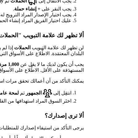
يجب الانتقال إلى
الحملات
ثم
ay
يجب النقر على
+
إنشاء حملة
.
يجب اختيار الإصدار المراد الترويج له.
عليك اختيار الفريق المراد إنشاء الحمل
ألا تظهر لك علامة التبويب "الحملا
لن تظهر لك علامة التبويب
الحملات
إذا لم ي
البلدان المعتمَدة. الاطِّلاع على الأسواق التي تتوفر فيها 
يجب أن يكون لديك ما لا يقل عن
1,000 مرة استماع خلال آخر 28 يوماً
المستهدَفة على الأقل. الاطِّلاع على الأسواق التي يمك
يمكنك التأكد من أن أعمالك تحقق مرات اس
انتقِل إلى
الجمهور
ثم
لمحة عام
اختَر السوق المراد استهدافها من الفلت
ألا ترى إصدارك؟
يرجى التأكد من استيفاء إصدارك للمتطلبات ا