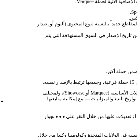
ية الآتية لحملة Marquee:
كس.
كون ما يزيد على %50 من المقاطع جديداً بالنسبة لنوع المحتوى (ألبوم أو إصدار
حملة في غضون 21 يوماً من تاريخ الإصدار في السوق المستهدَفة التي يتم
 ضمن حملة أكبر.
ه.
يمكنك إعداد حملات فرعية لأحد نوعَي الحملات الأساسية (Marquee أو Showcase)، ولمختلف
اريخ البدء والميزانيات — مع إمكانية متابعتها
ء تعديلات عليها من خلال النقر على
بجوار
فسه في الولايات المتحدة وكولومبيا وكندا من خلال