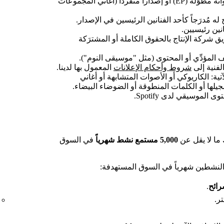
يجب أن يكون الإصدار ألبوماً أو أسطوانة مطوَّلة (EP) أو إصداراً منفرداً (أغاني المجموعات
ه مُدرَجاً كأحد الفنانين الرئيسين في الإصدار.
ريق شركة الإنتاج بالحقوق الكاملة أو المشترَكة
صف المؤدِّي أو المحتوى (مثل "موسيقى النوم").
لفنية إلى
شروط وأحكام الإعلانات
المعمول بها لدينا.
آتية: الكاريوكي أو الأصوات المتشابهة أو أغاني
جيلها أو الكلمات المنطوقة أو الضوضاء البيضاء.
لموسيقي لدى Spotify.
5,000 مستمع نشط شهرياً
في السوق
النشطين شهرياً في السوق المستهدفة:
رائح
.
ر.