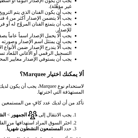
غير مؤهَّلة).
يجب أن يكون الفنان الذي يتم الترويج ل
يجب ألَّا يتضمن الإصدار أكثر من 4 فنانين رئيسيين.
يجب أن يتمتع الفنان المروَّج له أو ف
للإصدار.
يجب ألَّا يحمل الإصدار اسماً عاماً ي
يجب أن يمتثل اسم الإصدار وصورته ا
يجب ألَّا يندرج الإصدار ضمن الأنواع ال
التسجيل الرقمي أو الأغاني المُعاد تس
يجب أن يستوفي الإصدار معايير المحتوى ا
ألا يمكنك اختيار Marquee؟
لاستخدام نوع Marquee، يجب أن يكون لديك ما لا يقل عن
المستهدَفة التي اخترتها.
تأكد من أن لديك عدد كافٍ من المستمعين 
يجب الانتقال إلى
الجمهور
>
الش
اختَر السوق المراد استهدافها من الفلت
حدد
المستمعون النشطون شهرياً
.