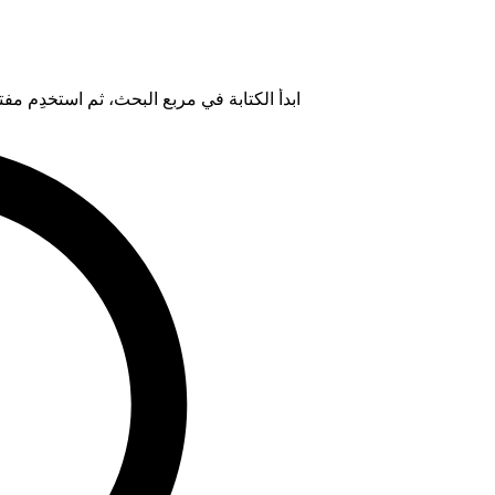
ابدأ الكتابة في مربع البحث، ثم استخدِم مفتاح "Tab" لتحديد خيار من ال