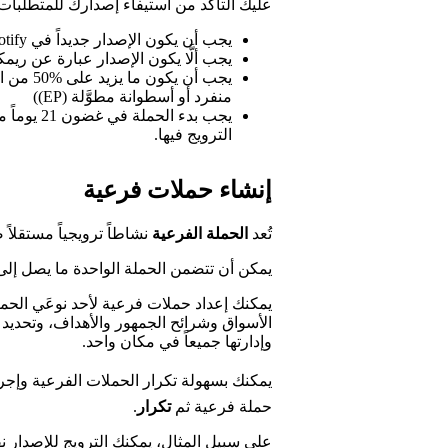
عليك التأكد من استيفاء إصدارك للمتطلبات الإضاف
يجب أن يكون الإصدار جديداً في Spotify.
يجب ألَّا يكون الإصدار عبارة عن ريم
يجب أن ي
منفرد أو أسطوانة مطوَّلة (EP))
يجب بدء ال
الترويج فيها.
إنشاء حملات فرعية
تُعد
الحملة الفرعية
نشاطاً ترويجياً مستقلاً
يمكن أن تتضمن الحملة الواحدة ما يصل إلى 15 حملة فرعية، وجميعها ترتبط بالإصدار نفس
الأسواق وشرائح الجمهور والأهداف، وتحديد تو
وإدارتها جميعاً في مكان واحد.
يمكنك بسهولة تكرار الحملات الفرعية وإجرا
حملة فرعية ثم
تكرار
.
على سبيل المثال، يمكنك الترويج للإصدار ن