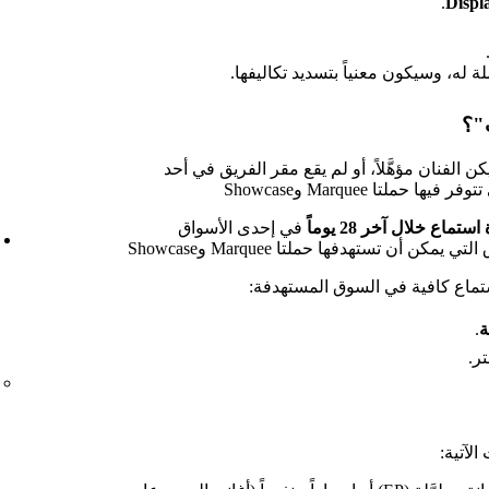
.
Displ
ة له، وسيكون معنياً بتسديد تكاليفها.
ت"؟
كن الفنان مؤهَّلاً، أو لم يقع مقر الفريق في أحد
حملتا Marquee وShowcase
في إحدى الأسواق
ن أن تستهدفها حملتا Marquee وShowcase
تماع كافية في السوق المستهدفة:
ة
.
ر.
لآتية: