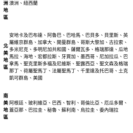
洲
澳洲、紐西蘭
地
區
安地卡及巴布達、阿魯巴、巴哈馬、巴貝多、貝里斯、英
屬維京群島、加拿大、開曼群島、哥斯大黎加、古拉索、
北
多米尼克、多明尼加共和國、薩爾瓦多、格瑞那達、瓜地
美
馬拉、海地、宏都拉斯、牙買加、墨西哥、尼加拉瓜、巴
地
拿馬、聖克里斯多福及尼維斯、聖露西亞、聖文森及格瑞
區
那丁、荷屬聖馬丁、法屬聖馬丁、千里達及托巴哥、土克
凱可群島、美國
南
美
阿根廷、玻利維亞、巴西、智利、哥倫比亞、厄瓜多爾、
地
蓋亞那、巴拉圭、秘魯、蘇利南、烏拉圭、委內瑞拉
區