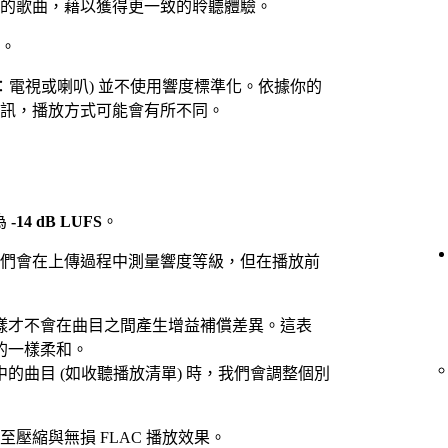
的歌曲，藉以獲得更一致的聆聽體驗。
。
：電視或喇叭) 並不使用響度標準化。依據你的
訊，播放方式可能會有所不同。
為
-14 dB LUFS
。
們會在上傳過程中測量響度等級，但在播放前
樣才不會在曲目之間產生增益補償差異。這表
的一樣柔和。
的曲目 (如收聽播放清單) 時，我們會調整個別
壓縮與無損 FLAC 播放效果。