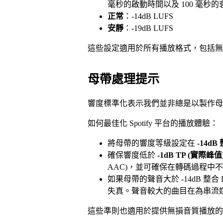
毫秒的啟動時間以及 100 毫秒
正常
：-14dB LUFS
安靜
：-19dB LUFS
這些設定適用於所有播放格式，包括無
母帶處理提示
響度標準化表示我們並非總是以製作母
如何最佳化 Spotify 平台的播放體驗：
將母帶的響度等級設定在
-14dB
確保響度低於
-1dB TP (實際峰值
AAC)，並可確保在轉碼過程中
如果母帶的聲音大於 -14dB 整合
失真。聲音較大的曲目在為串流
這些準則也適用於提供無損音質播放的