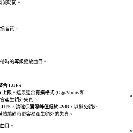
的衰減時間。
損音質。
帶時的等級播放曲目。
 整合 LUFS
) 上限
。這最適合
有損格式
(Ogg/Vorbis 和
不會產生額外失真。
 LUFS，請確保
實際峰值低於 -2dB
，以避免額外
媒體編碼時更容易產生額外的失真。
曲目。