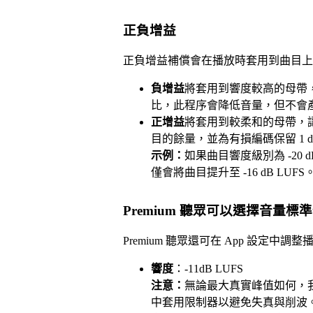
正負增益
正負增益補償會在播放時套用到曲目上
負增益
將套用到響度較高的母帶，讓響
比，此程序會降低音量，但不會
正增益
將套用到較柔和的母帶，讓響度
目的餘量，並為有損編碼保留 1 
示例：
如果曲目響度級別為 -20 d
僅會將曲目提升至 -16 dB LUFS
Premium 聽眾可以選擇音量標
Premium 聽眾還可在 App 設定
響度
：-11dB LUFS
注意：
無論最大真實峰值如何，
中套用限制器以避免失真與削波。限制