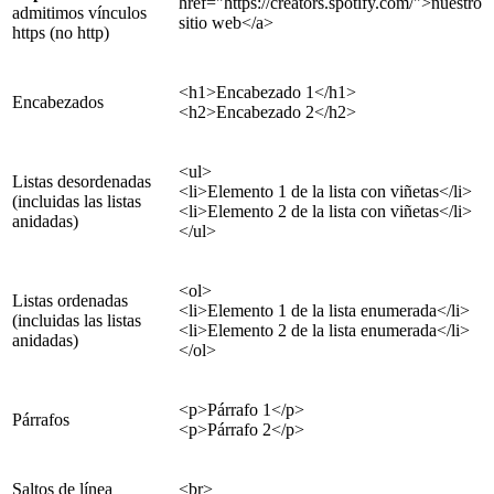
href="https://creators.spotify.com/">nuestro
admitimos vínculos
sitio web</a>
https (no http)
<h1>Encabezado 1</h1>
Encabezados
<h2>Encabezado 2</h2>
<ul>
Listas desordenadas
<li>Elemento 1 de la lista con viñetas</li>
(incluidas las listas
<li>Elemento 2 de la lista con viñetas</li>
anidadas)
</ul>
<ol>
Listas ordenadas
<li>Elemento 1 de la lista enumerada</li>
(incluidas las listas
<li>Elemento 2 de la lista enumerada</li>
anidadas)
</ol>
<p>Párrafo 1</p>
Párrafos
<p>Párrafo 2</p>
Saltos de línea
<br>