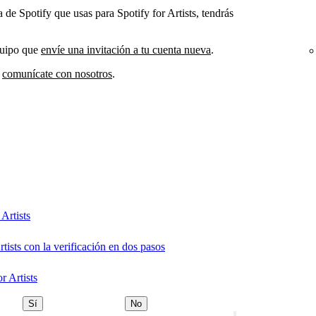
 de Spotify que usas para Spotify for Artists, tendrás
quipo que
envíe una invitación a tu cuenta nueva
.
,
comunícate con nosotros
.
Artists
rtists con la verificación en dos pasos
r Artists
Sí
No