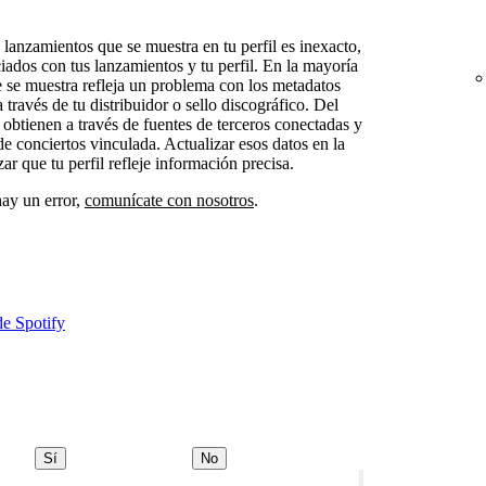
e lanzamientos que se muestra en tu perfil es inexacto,
ciados con tus lanzamientos y tu perfil. En la mayoría
e se muestra refleja un problema con los metadatos
través de tu distribuidor o sello discográfico. Del
obtienen a través de fuentes de terceros conectadas y
de conciertos vinculada. Actualizar esos datos en la
ar que tu perfil refleje información precisa.
hay un error,
comunícate con nosotros
.
de Spotify
Sí
No