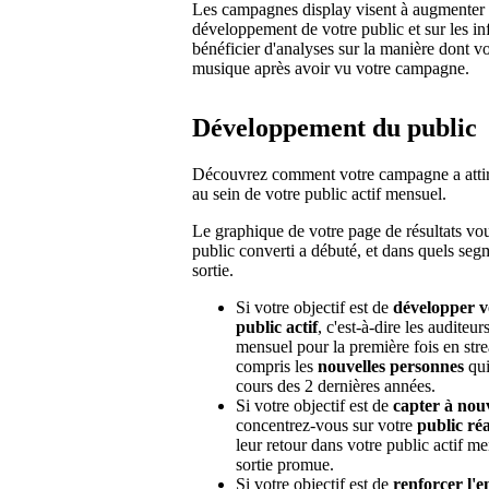
Les campagnes display visent à augmenter l
développement de votre public et sur les i
bénéficier d'analyses sur la manière dont vo
musique après avoir vu votre campagne.
Développement du public
Découvrez comment votre campagne a attiré (
au sein de votre public actif mensuel.
Le graphique de votre page de résultats vo
public converti a débuté, et dans quels segm
sortie.
Si votre objectif est de
développer v
public actif
, c'est-à-dire les auditeur
mensuel pour la première fois en str
compris les
nouvelles personnes
qui
cours des 2 dernières années.
Si votre objectif est de
capter à nouv
concentrez-vous sur votre
public réa
leur retour dans votre public actif m
sortie promue.
Si votre objectif est de
renforcer l'