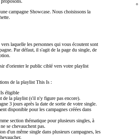
s proposons.
d'une campagne Showcase. Nous choisissons la
hette.
vers laquelle les personnes qui vous écoutent sont
agne. Par défaut, il s'agit de la page du single, de
otion.
 d'orienter le public ciblé vers votre playlist
ions de la playlist This Is :
Is éligible
de la playlist (s'il n'y figure pas encore).
e 3 jours après la date de sortie de votre single.
ment disponible pour les campagnes créées dans
omme section thématique pour plusieurs singles, à
 ne se chevauchent pas.
tion d'un même single dans plusieurs campagnes, les
chevaucher.