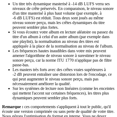
Un titre très dynamique masterisé à -14 dB LUFS verra ses
niveaux de crête préservés. En comparaison, le niveau sonore
d'un titre masterisé à plus haut volume (par exemple, à
-6 dB LUFS) est réduit. Tous deux sont joués au même
niveau sonore perçu, mais les crêtes dynamiques du titre
peuvent sembler plus fortes.
Si vous écoutez votre album en lecture aléatoire ou passez du
titre d'un album à celui d'un autre album (par exemple dans
une playlist), la normalisation au niveau des titres est
appliquée à la place de la normalisation au niveau de l'album.
Les fréquences hautes inaudibles dans votre mix peuvent
amener l'algorithme de niveau sonore à surestimer le niveau
sonore perçu, car la norme ITU 1770 n'applique pas de filtre
passe-bas.
Les masters très forts avec des crêtes vraies supérieures à
-2 dB peuvent entraîner une distorsion lors de l'encodage, ce
qui peut augmenter le niveau sonore perçu, mais pas
nécessairement améliorer la qualité.
Sur les systèmes de lecture non linéaires (comme les enceintes
qui mettent l'accent sur certaines fréquences), les titres plus
dynamiques peuvent sembler plus forts.
Remarque :
ces comportements s'appliquent à tout le public, qu'il
écoute une version comprimée ou sans perte de qualité de votre titre.
Nous gérons l'optimisation du format en interne. Vous ne devez