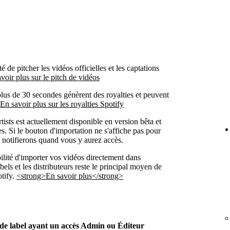
 de pitcher les vidéos officielles et les captations
voir plus sur le pitch de vidéos
plus de 30 secondes génèrent des royalties et peuvent
En savoir plus sur les royalties Spotify
ists est actuellement disponible en version bêta et
tes. Si le bouton d'importation ne s'affiche pas pour
 notifierons quand vous y aurez accès.
ilité d'importer vos vidéos directement dans
abels et les distributeurs reste le principal moyen de
otify.
<strong>En savoir plus</strong>
t de label ayant un accès Admin ou Éditeur