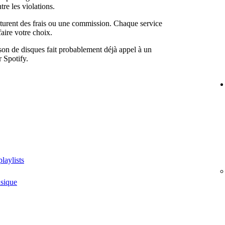
re les violations.
acturent des frais ou une commission. Chaque service
aire votre choix.
ison de disques fait probablement déjà appel à un
r Spotify.
playlists
usique