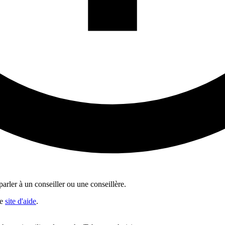
rler à un conseiller ou une conseillère.
re
site d'aide
.