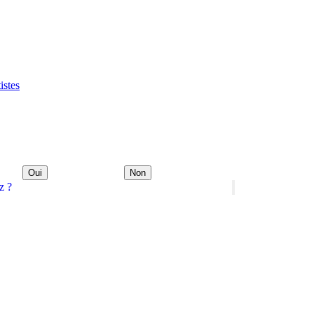
istes
Oui
Non
z ?