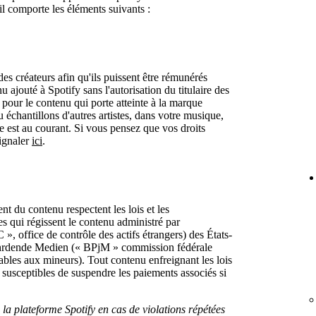
il comporte les éléments suivants :
des créateurs afin qu'ils puissent être rémunérés
 ajouté à Spotify sans l'autorisation du titulaire des
 pour le contenu qui porte atteinte à la marque
u échantillons d'autres artistes, dans votre musique,
re est au courant. Si vous pensez que vos droits
signaler
ici
.
 du contenu respectent les lois et l​es
es qui régissent le contenu administré par
», office de contrôle des actifs étrangers) des États-
fährdende Medien (« BPjM » commission fédérale
ables aux mineurs). Tout contenu enfreignant les lois
susceptibles de suspendre les paiements associés si
 la plateforme Spotify en cas de violations répétées